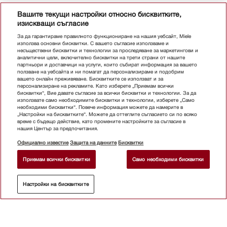
Вашите текущи настройки относно бисквитките,
изискващи съгласие
За да гарантираме правилното функциониране на нашия уебсайт, Miele
използва основни бисквитки. С вашето съгласие използваме и
несъществени бисквитки и технологии за проследяване за маркетингови и
аналитични цели, включително бисквитки на трети страни от нашите
партньори и доставчици на услуги, които събират информация за вашето
ползване на уебсайта и ни помагат да персонализираме и подобрим
вашето онлайн преживяване. Бисквитките се използват и за
персонализиране на рекламите. Като изберете „Приемам всички
бисквитки“, Вие давате съгласие за всички бисквитки и технологии. За да
използвате само необходимите бисквитки и технологии, изберете „Само
необходими бисквитки“. Повече информация можете да намерите в
„Настройки на бисквитките“. Можете да оттеглите съгласието си по всяко
време с бъдещо действие, като промените настройките за съгласие в
нашия Център за предпочитания.
Официално известие
Защита на данните
Бисквитки
Приемам всички бисквитки
Само необходими бисквитки
Настройки на бисквитките