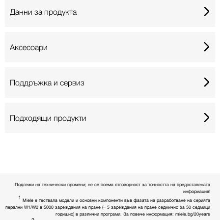
Данни за продукта
Аксесоари
Поддръжка и сервиз
Подходящи продукти
Подлежи на технически промени; не се поема отговорност за точността на предоставената
информация!
1
Miele е тествала модели и основни компоненти във фазата на разработване на серията
перални W1/W2 в 5000 зареждания на пране (= 5 зареждания на пране седмично за 50 седмици
годишно) в различни програми. За повече информация: miele.bg/20years
2