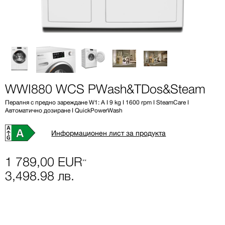
WWI880 WCS PWash&TDos&Steam
Пералня с предно зареждане W1: A I 9 kg I 1600 rpm I SteamCare I
Автоматично дозиране I QuickPowerWash
Информационен лист за продукта
1 789,00 EUR
**
3,498.98 лв.