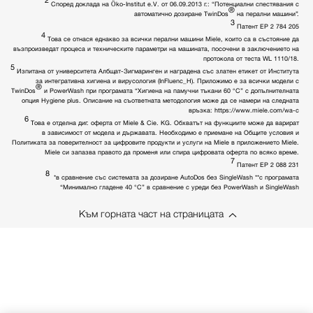
Според доклада на Öko-Institut e.V. от 06.09.2013 г.: “Потенциални спестявания с
®
автоматично дозиране TwinDos
на перални машини”.
3
Патент EP 2 784 205
4
Това се отнася еднакво за всички перални машини Miele, които са в състояние да
възпроизведат процеса и техническите параметри на машината, посочени в заключението на
протокола от теста WL 1110/18.
5
Изпитана от университета Албщат-Зигмаринген и наградена със златен етикет от Института
за интегративна хигиена и вирусология (InFluenc_H). Приложимо е за всички модели с
®
TwinDos
и PowerWash при програмата “Хигиена на памучни тъкани 60 °C” с допълнителната
опция Hygiene plus. Описание на съответната методология може да се намери на следната
връзка: https://www.miele.com/wa-c
6
Това е отделна диг. оферта от Miele & Cie. KG. Обхватът на функциите може да варират
в зависимост от модела и държавата. Необходимо е приемане на Общите условия и
Политиката за поверителност за цифровите продукти и услуги на Miele в приложението Miele.
Miele си запазва правото да променя или спира цифровата оферта по всяко време.
7
Патент EP 2 088 231
8
*в сравнение със системата за дозиране AutoDos без SingleWash **с програмата
“Минимално гладене 40 °C” в сравнение с уреди без PowerWash и SingleWash
Към горната част на страницата