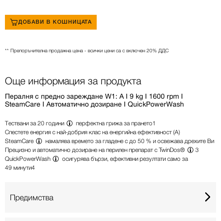
ДОБАВИ В КОШНИЦАТА
** Препоръчителна продажна цена - всички цени са с включен 20% ДДС
Още информация за продукта
Пералня с предно зареждане W1: A I 9 kg I 1600 rpm I
SteamCare I Автоматично дозиране I QuickPowerWash
Тествани за
20 години
перфектна грижа за прането
1
Спестете енергия с най-добрия клас на енергийна ефективност (A)
SteamCare
намалява времето за гладене с до 50 % и освежава дрехите Ви
Прецизно и автоматично дозиране на перилен препарат с
TwinDos®
3
QuickPowerWash
осигурява бързи, ефективни резултати само за
49 минути
4
Предимства