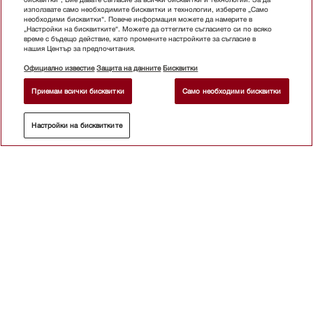
използвате само необходимите бисквитки и технологии, изберете „Само
необходими бисквитки“. Повече информация можете да намерите в
„Настройки на бисквитките“. Можете да оттеглите съгласието си по всяко
време с бъдещо действие, като промените настройките за съгласие в
нашия Център за предпочитания.
Официално известие
Защита на данните
Бисквитки
Приемам всички бисквитки
Само необходими бисквитки
Настройки на бисквитките
Абонирайте се бюлетина
Магазин
Бюлетин
За контакт
Ръководства за
потребителя
За
нас
Защо да
изберете Miele ?
Търговци