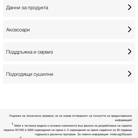
Данни за продукта
Аксесоари
Поддръжка и сервиз
Подходящи сушилни
Подлежи на технически промени; не се поема отговорност за точността на предоставената
информация!
1
Miele е тествала модели и основни компоненти във фазата на разработване на серията
перални W1/W2 в 5000 зареждания на пране (= 5 зареждания на пране седмично за 50 седмици
годишно) в различни програми. За повече информация: miele.bg/20years
2