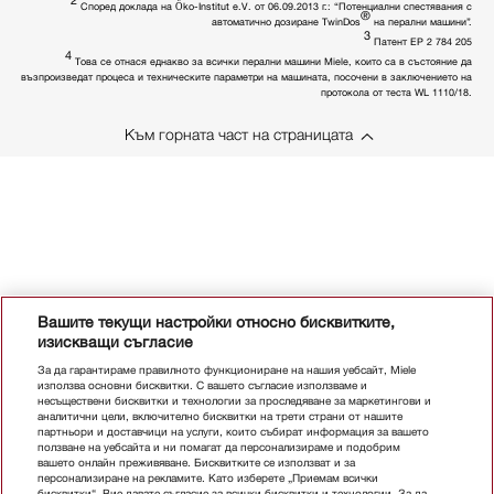
Според доклада на Öko-Institut e.V. от 06.09.2013 г.: “Потенциални спестявания с
®
автоматично дозиране TwinDos
на перални машини”.
3
Патент EP 2 784 205
4
Това се отнася еднакво за всички перални машини Miele, които са в състояние да
възпроизведат процеса и техническите параметри на машината, посочени в заключението на
протокола от теста WL 1110/18.
Към горната част на страницата
Вашите текущи настройки относно бисквитките,
изискващи съгласие
За да гарантираме правилното функциониране на нашия уебсайт, Miele
използва основни бисквитки. С вашето съгласие използваме и
несъществени бисквитки и технологии за проследяване за маркетингови и
аналитични цели, включително бисквитки на трети страни от нашите
партньори и доставчици на услуги, които събират информация за вашето
ползване на уебсайта и ни помагат да персонализираме и подобрим
вашето онлайн преживяване. Бисквитките се използват и за
персонализиране на рекламите. Като изберете „Приемам всички
бисквитки“, Вие давате съгласие за всички бисквитки и технологии. За да