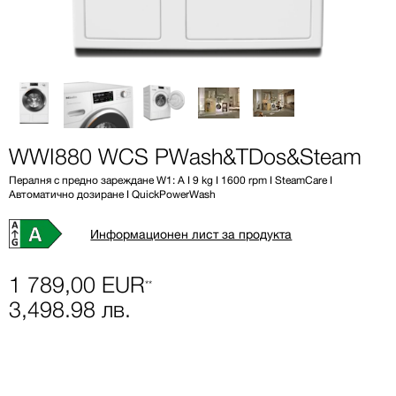
WWI880 WCS PWash&TDos&Steam
Пералня с предно зареждане W1: A I 9 kg I 1600 rpm I SteamCare I
Автоматично дозиране I QuickPowerWash
Информационен лист за продукта
1 789,00 EUR
**
3,498.98 лв.