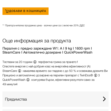
ДОБАВИ В КОШНИЦАТА
** Препоръчителна продажна цена - всички цени са с включен 20% ДДС
Още информация за продукта
Пералня с предно зареждане W1: A I 9 kg I 1600 rpm I
SteamCare I Автоматично дозиране I QuickPowerWash
Тествани за
20 години
перфектна грижа за прането
1
Спестете енергия с най-добрия клас на енергийна ефективност (A)
SteamCare
намалява времето за гладене с до 50 % и освежава дрехите Ви
Прецизно и автоматично дозиране на перилен препарат с
TwinDos®
3
QuickPowerWash
осигурява бързи, ефективни резултати само за
49 минути
4
Предимства