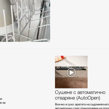
Сушене с автоматично
отваряне (AutoOpen)
ри
е за
Всичко е сухо: вратата на съдомиялнат
автоматично след приключване на про