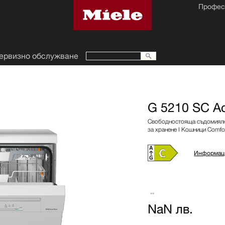
Профес
ервизно обслужване
G 5210 SC Ac
Свободностояща съдомиялна
за хранене I Кошници Comfo
Информаци
**
NaN лв.