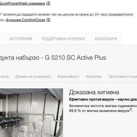
QuickPowerWash измиване
” можете да зададете начален час на цикъла на пране до 24 часа предварително
ата–
функция ComfortClose
ИЗТЕГЛЯНИЯ
ПОДДРЪЖКА И СЕРВИЗ
АКСЕСОАРИ
укта набързо - G 5210 SC Active Plus
тъкло
Дизайн на кошницата
Ефективност
Качество
Програми и опци
Доказана хигиена
Ефективно против вируси – научно до
Хигиенична чистота: всички съдомиялн
3
99,9 % от всички възможни вируси
.