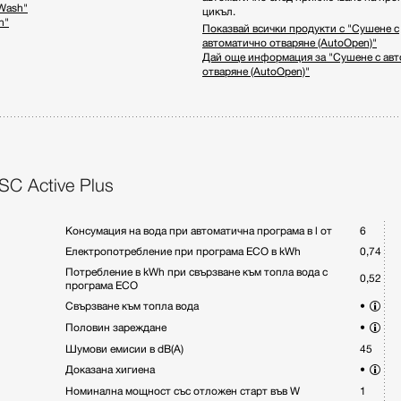
Wash"
цикъл.
h"
Показвай всички продукти с "Сушене с
автоматично отваряне (AutoOpen)"
Дай още информация за "Сушене с ав
отваряне (AutoOpen)"
C Active Plus
Консумация на вода при автоматична програма в l от
6
Електропотребление при програма ECO в kWh
0,74
Потребление в kWh при свързване към топла вода с
0,52
програма ECO
Свързване към топла вода
•
Половин зареждане
•
Шумови емисии в dB(A)
45
Доказана хигиена
•
Номинална мощност със отложен старт във W
1