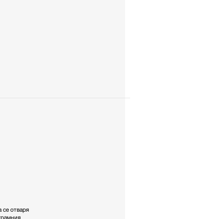
а се отваря
грамния