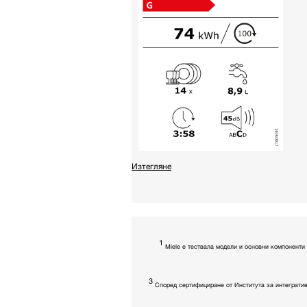
Изтегляне
1
Miele е тествала модели и основни компоненти
3
Според сертифициране от Института за интегратив