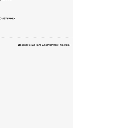
томатично
Изображения като илюстративни примери