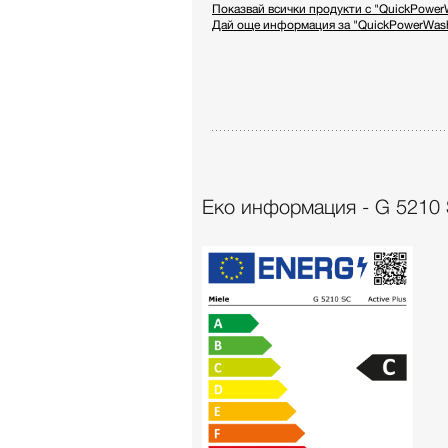
Показвай всички продукти с "QuickPower
Дай още информация за "QuickPowerWas
Еко информация - G 5210 S