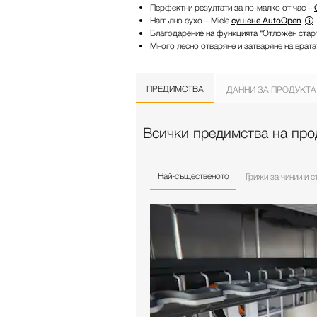
Перфектни резултати за по-малко от час –
Напълно сухо – Miele
сушене AutoOpen
Благодарение на функцията “Отложен старт
Много лесно отваряне и затваряне на врат
ПРЕДИМСТВА
ДАННИ ЗА ПРОДУКТА
Всички предимства на прод
Най-същественото
Грижи за чинии и с