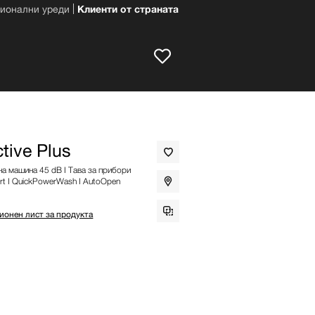
ионални уреди
Клиенти от страната
tive Plus
 машина 45 dB I Тава за прибори
rt I QuickPowerWash I AutoOpen
онен лист за продукта