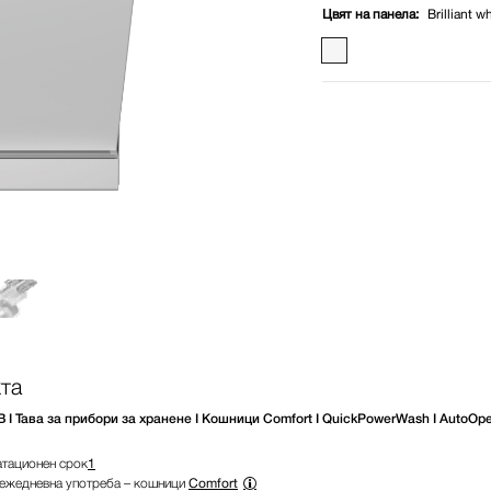
Цвят на панела:
Brilliant w
та
 Тава за прибори за хранене I Кошници Comfort I QuickPowerWash I AutoOp
атационен срок
1
а ежедневна употреба – кошници
Comfort