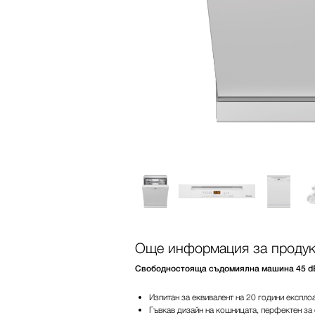
Още информация за продук
Свободностояща съдомиялна машина 45 dB I
Изпитан за еквивалент на 20 години експло
Гъвкав дизайн на кошницата, перфектен з