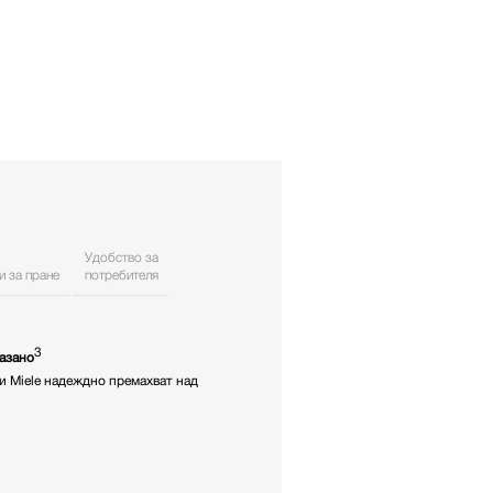
Удобство за
и за пране
потребителя
3
казано
и Miele надеждно премахват над