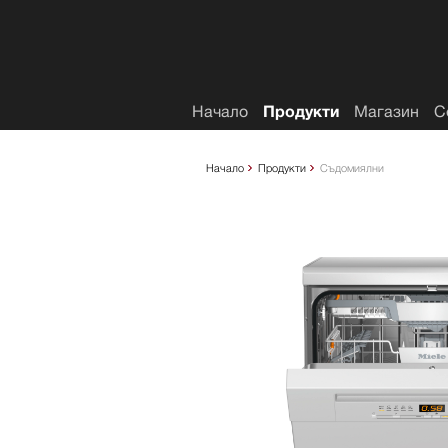
Списък с желания
Начало
Продукти
Магазин
С
Начало
Продукти
Съдомиялни