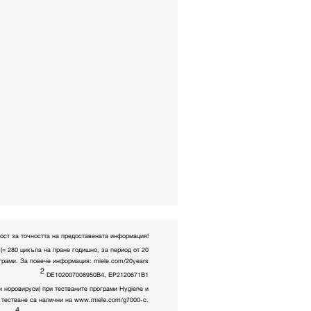
ост за точността на предоставената информация!
(= 280 цикъла на пране годишно, за период от 20
ограми. За повече информация: miele.com/20years
2
DE102007008950B4, EP2120671B1
и норовируси) при тестваните програми Hygiene и
а тестване са налични на www.miele.com/g7000-c.
4