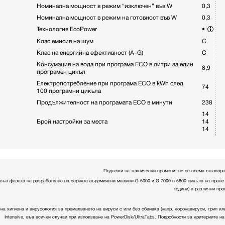
Номинална мощност в режим “изключен” във W
0,3
Номинална мощност в режим на готовност във W
0,3
Технология EcoPower
•
Клас емисия на шум
C
Клас на енергийна ефективност (A–G)
C
Консумация на вода при програма ECO в литри за един
8,9
програмен цикъл
Електропотребление при програма ECO в kWh след
74
100 програмни цикъла
Продължителност на програмата ECO в минути
238
14
Брой настройки за места
14
14
Подлежи на технически промени; не се поема отговорн
 във фазата на разработване на серията съдомиялни машини G 5000 и G 7000 в 5600 цикъла на пране 
години) в различни пр
на хигиена и вирусология за премахването на вируси с или без обвивка (напр. коронавируси, грип ил
Intensive, във всички случаи при използване на PowerDisk/UltraTabs. Подробности за критериите н