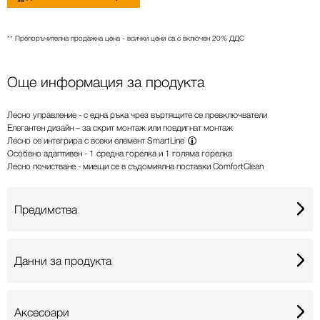
** Препоръчителна продажна цена - всички цени са с включен 20% ДДС
Още информация за продукта
Лесно управление - с една ръка чрез въртящите се превключватели
Елегантен дизайн – за скрит монтаж или повдигнат монтаж
Лесно се интегрира с всеки
елемент SmartLine
Особено адаптивен - 1 средна горелка и 1 голяма горелка
Лесно почистване - миещи се в съдомиялна поставки ComfortClean
Предимства
Данни за продукта
Аксесоари