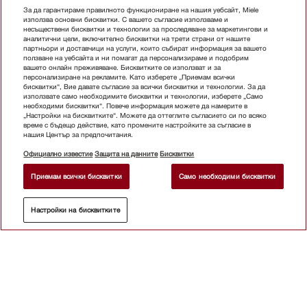
За да гарантираме правилното функциониране на нашия уебсайт, Miele
използва основни бисквитки. С вашето съгласие използваме и
несъществени бисквитки и технологии за проследяване за маркетингови и
аналитични цели, включително бисквитки на трети страни от нашите
партньори и доставчици на услуги, които събират информация за вашето
ползване на уебсайта и ни помагат да персонализираме и подобрим
вашето онлайн преживяване. Бисквитките се използват и за
персонализиране на рекламите. Като изберете „Приемам всички
бисквитки“, Вие давате съгласие за всички бисквитки и технологии. За да
използвате само необходимите бисквитки и технологии, изберете „Само
необходими бисквитки“. Повече информация можете да намерите в
„Настройки на бисквитките“. Можете да оттеглите съгласието си по всяко
време с бъдещо действие, като промените настройките за съгласие в
нашия Център за предпочитания.
Официално известие
Защита на данните
Бисквитки
Приемам всички бисквитки
Само необходими бисквитки
Настройки на бисквитките
Абонирайте се бюлетина
Магазин
Бюлетин
За контакт