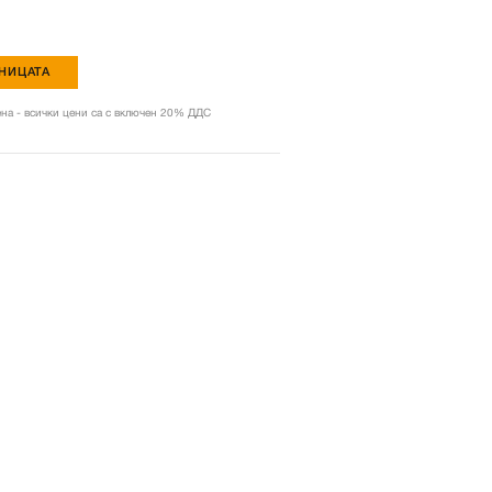
НИЦАТА
на - всички цени са с включен 20% ДДС