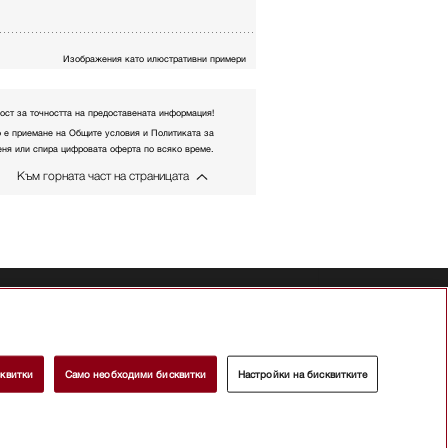
Изображения като илюстративни примери
ост за точността на предоставената информация!
о е приемане на Общите условия и Политиката за
меня или спира цифровата оферта по всяко време.
Към горната част на страницата
а
квитки
Само необходими бисквитки
Настройки на бисквитките
а