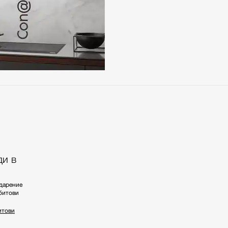
ди в
дарение
битови
итови