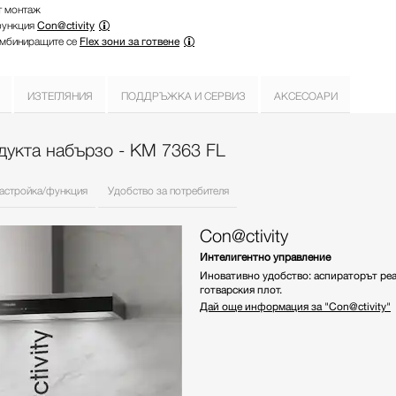
т монтаж
функция
Con@ctivity
омбиниращите се
Flex зони за готвене
ИЗТЕГЛЯНИЯ
ПОДДРЪЖКА И СЕРВИЗ
АКСЕСОАРИ
дукта набързо - KM 7363 FL
астройка/функция
Удобство за потребителя
Con@ctivity
Интелигентно управление
Иновативно удобство: аспираторът реа
готварския плот.
Дай още информация за "Con@ctivity"