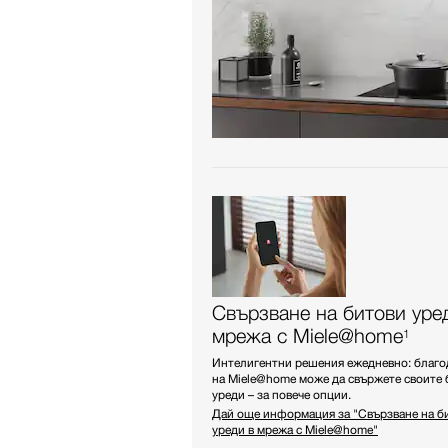
Свързване на битови уре
мрежа с Miele@home
1
Интелигентни решения ежедневно: благо
на Miele@home може да свържете своите 
уреди – за повече опции.
Дай още информация за "Свързване на б
уреди в мрежа с Miele@home"