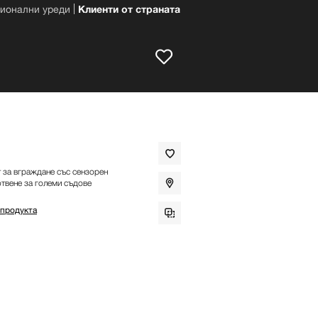
ионални уреди
Клиенти от страната
 за вграждане със сензорен
отвене за големи съдове
 продукта