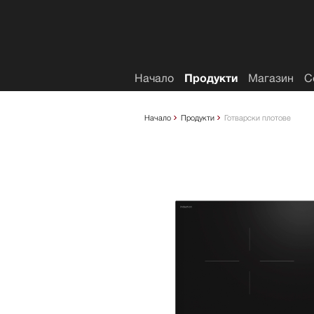
Списък с желания
Начало
Продукти
Магазин
С
Начало
Продукти
Готварски плотове