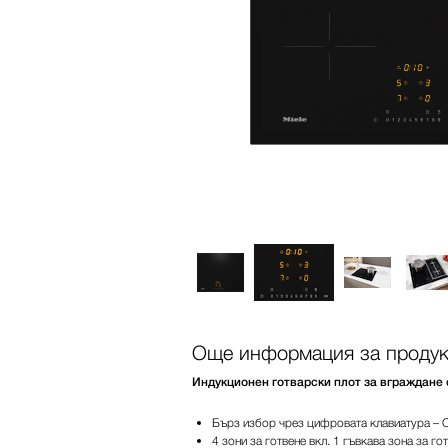
Още информация за продук
Индукционен готварски плот за вграждане 
Бърз избор чрез цифровата клавиатура – C
4 зони за готвене вкл. 1 гъвкава зона за го