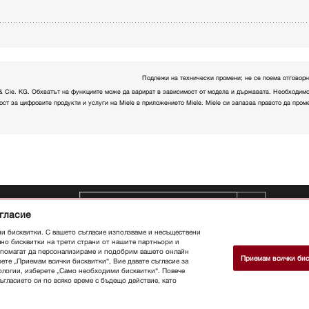
Подлежи на технически промени; не се поема отговорн
e & Cie. KG. Обхватът на функциите може да варират в зависимост от модела и държавата. Необходим
ост за цифровите продукти и услуги на Miele в приложението Miele. Miele си запазва правото да про
те се бюлетина
ъгласие
Магазин
Бюлетин
За
контакт
Ръководства за
ни бисквитки. С вашето съгласие използваме и несъществени
потребителя
За нас
Защо д
лно бисквитки на трети страни от нашите партньори и
и помагат да персонализираме и подобрим вашето онлайн
изберете Miele ?
Търговци
Приемам всички бис
ете „Приемам всички бисквитки“, Вие давате съгласие за
Архитекти и строители
ологии, изберете „Само необходими бисквитки“. Повече
Доставчици
Кариери
Прес
гласието си по всяко време с бъдещо действие, като
Корпорация Miele
Защита на
данните
Официално известие
Общи условия
Условия за