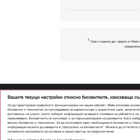
1
Това е отделна диг. оферта от Miel
поверителн
Абонирай
Вашите текущи настройки относно бисквитките, изискващи с
За да гарантираме правилното функциониране на нашия уебсайт, Miele използва основ
бисквитки и технологии за проследяване за маркетингови и аналитични цели, включите
доставчици на услуги, които събират информация за вашето ползване на уебсайта и н
преживяване. Бисквитките се използват и за персонализиране на рекламите. Като избер
всички бисквитки и технологии. За да използвате само необходимите бисквитки и техн
информация можете да намерите в „Настройки на бисквитките“. Можете да оттеглите съ
промените настройките за съгласие в нашия Център за предпочитания.