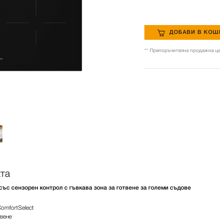
ДОБАВИ В КОШ
** Препоръчителна продажна це
та
със сензорен контрол с гъвкава зона за готвене за големи съдове
omfortSelect
твене