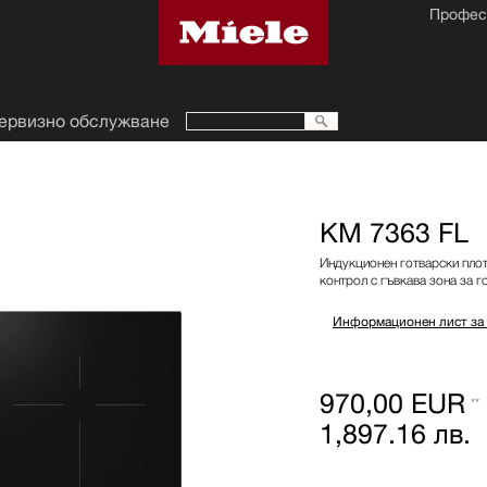
Профес
ервизно обслужване
KM 7363 FL
Индукционен готварски плот
контрол с гъвкава зона за г
Информационен лист за
970,00 EUR
**
1,897.16 лв.