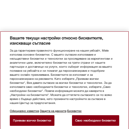
Вашите текущи настройки относно бисквитките,
изискващи съгласие
За да гарантираме правилното функциониране на нашия уебсайт, Miele
използва основни бисквитки. С вашето съгласие използваме и
несъществени бисквитки и технологии за проследяване за маркетингови и
аналитични цели, включително бисквитки на трети страни от нашите
партньори и доставчици на услуги, които събират информация за вашето
ползване на уебсайта и ни помагат да персонализираме и подобрим
вашето онлайн преживяване. Бисквитките се използват и за
персонализиране на рекламите. Като изберете „Приемам всички
бисквитки“, Вие давате съгласие за всички бисквитки и технологии. За да
използвате само необходимите бисквитки и технологии, изберете „Само
необходими бисквитки“. Повече информация можете да намерите в
„Настройки на бисквитките“. Можете да оттеглите съгласието си по всяко
време с бъдещо действие, като промените настройките за съгласие в
нашия Център за предпочитания.
Официално известие
Защита на данните
Бисквитки
Приемам всички бисквитки
Само необходими бисквитки