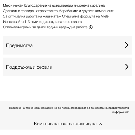
Мек и нежен благодарение на естествената лимонена киселина
Деликатно третира нагревателите, барабаните и другите компоненти
За оптимална работа на машината – Специална формула на Miele
Използвайте 1-3 пъти годишно, когато се налага
Оптимални грижи за дълги години надеждна работа
Предимства
Поддръжка и сервиз
Подлежи на технически промени; не се поема отговорност за точността на предоставената
информация!
Към горната част на страницата