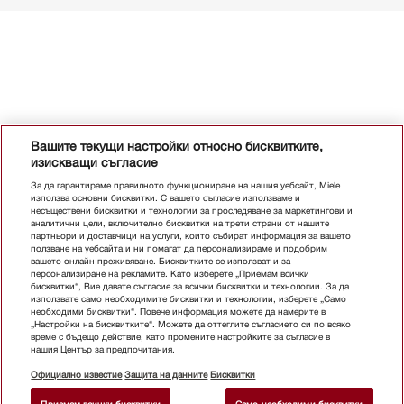
Вашите текущи настройки относно бисквитките,
изискващи съгласие
За да гарантираме правилното функциониране на нашия уебсайт, Miele
използва основни бисквитки. С вашето съгласие използваме и
несъществени бисквитки и технологии за проследяване за маркетингови и
аналитични цели, включително бисквитки на трети страни от нашите
партньори и доставчици на услуги, които събират информация за вашето
ползване на уебсайта и ни помагат да персонализираме и подобрим
вашето онлайн преживяване. Бисквитките се използват и за
персонализиране на рекламите. Като изберете „Приемам всички
бисквитки“, Вие давате съгласие за всички бисквитки и технологии. За да
използвате само необходимите бисквитки и технологии, изберете „Само
необходими бисквитки“. Повече информация можете да намерите в
„Настройки на бисквитките“. Можете да оттеглите съгласието си по всяко
време с бъдещо действие, като промените настройките за съгласие в
нашия Център за предпочитания.
Официално известие
Защита на данните
Бисквитки