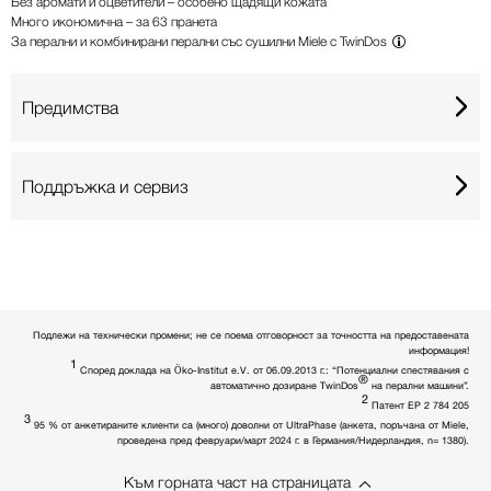
Без аромати и оцветители – особено щадящи кожата
Много икономична – за 63 пранета
За перални и комбинирани перални със сушилни Miele с
TwinDos
Предимства
Поддръжка и сервиз
Подлежи на технически промени; не се поема отговорност за точността на предоставената
информация!
1
Според доклада на Öko-Institut e.V. от 06.09.2013 г.: “Потенциални спестявания с
®
автоматично дозиране TwinDos
на перални машини”.
2
Патент EP 2 784 205
3
95 % от анкетираните клиенти са (много) доволни от UltraPhase (анкета, поръчана от Miele,
проведена пред февруари/март 2024 г. в Германия/Нидерландия, n= 1380).
Към горната част на страницата