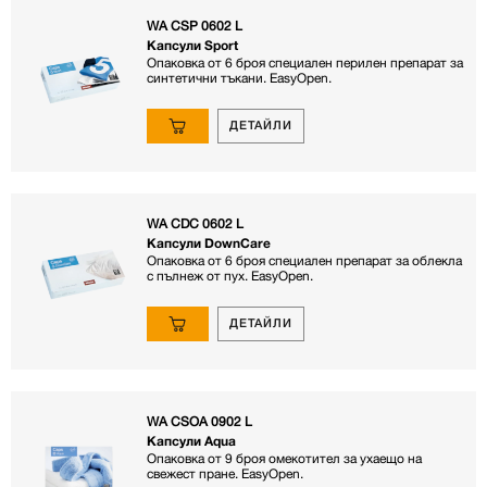
WA CSP 0602 L
Капсули Sport
Опаковка от 6 броя специален перилен препарат за
синтетични тъкани. EasyOpen.
ДЕТАЙЛИ
WA CDC 0602 L
Капсули DownCare
Опаковка от 6 броя специален препарат за облекла
с пълнеж от пух. EasyOpen.
ДЕТАЙЛИ
WA CSOA 0902 L
Капсули Aqua
Опаковка от 9 броя омекотител за ухаещо на
свежест пране. EasyOpen.