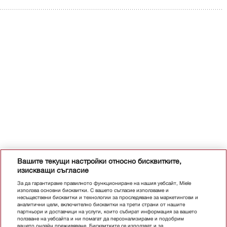
Вашите текущи настройки относно бисквитките,
изискващи съгласие
За да гарантираме правилното функциониране на нашия уебсайт, Miele
използва основни бисквитки. С вашето съгласие използваме и
несъществени бисквитки и технологии за проследяване за маркетингови и
аналитични цели, включително бисквитки на трети страни от нашите
партньори и доставчици на услуги, които събират информация за вашето
ползване на уебсайта и ни помагат да персонализираме и подобрим
вашето онлайн преживяване. Бисквитките се използват и за