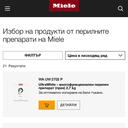
Избор на продукти от перилните
препарати на Miele
ФИЛТЪР
Цена в низходящ ред
21
Резултати:
WA UW 2702 P
UltraWhite – многофункционален перилен
препарат (прах) 2,7 kg
За оптимално изпиране на бели тъкани.
ДЕТАЙЛИ