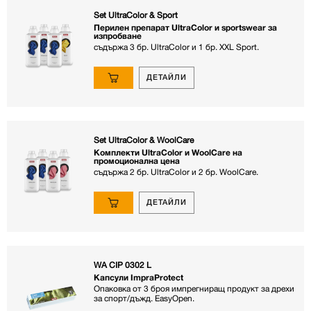
Set UltraColor & Sport
Перилен препарат UltraColor и sportswear за
изпробване
съдържа 3 бр. UltraColor и 1 бр. XXL Sport.
ДЕТАЙЛИ
Set UltraColor & WoolCare
Комплекти UltraColor и WoolCare на
промоционална цена
съдържа 2 бр. UltraColor и 2 бр. WoolCare.
ДЕТАЙЛИ
WA CIP 0302 L
Капсули ImpraProtect
Опаковка от 3 броя импрегниращ продукт за дрехи
за спорт/дъжд. EasyOpen.