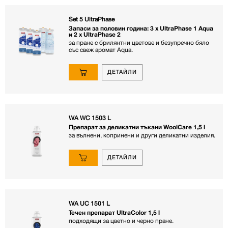
Set 5 UltraPhase
Запаси за половин година: 3 x UltraPhase 1 Aqua
и 2 x UltraPhase 2
за пране с брилянтни цветове и безупречно бяло
със свеж аромат Aqua.
ДЕТАЙЛИ
WA WC 1503 L
Препарат за деликатни тъкани WoolCare 1,5 l
за вълнени, копринени и други деликатни изделия.
ДЕТАЙЛИ
WA UC 1501 L
Течен препарат UltraColor 1,5 l
подходящи за цветно и черно пране.