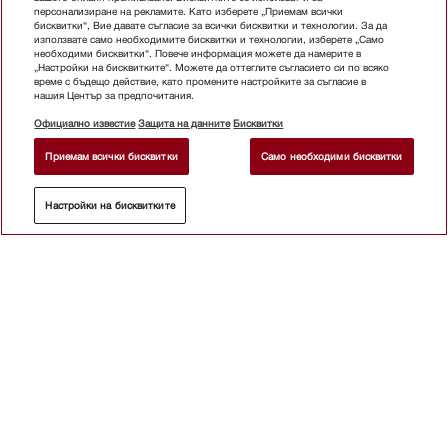
персонализиране на рекламите. Като изберете „Приемам всички
бисквитки“, Вие давате съгласие за всички бисквитки и технологии. За да
използвате само необходимите бисквитки и технологии, изберете „Само
необходими бисквитки“. Повече информация можете да намерите в
„Настройки на бисквитките“. Можете да оттеглите съгласието си по всяко
време с бъдещо действие, като промените настройките за съгласие в
нашия Център за предпочитания.
Официално известие
Защита на данните
Бисквитки
Приемам всички бисквитки
Само необходими бисквитки
Настройки на бисквитките