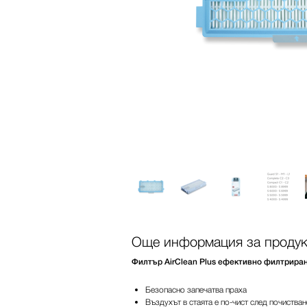
Още информация за продук
Филтър AirClean Plus ефективно филтриран
Безопасно запечатва праха
Въздухът в стаята е по-чист след почиства