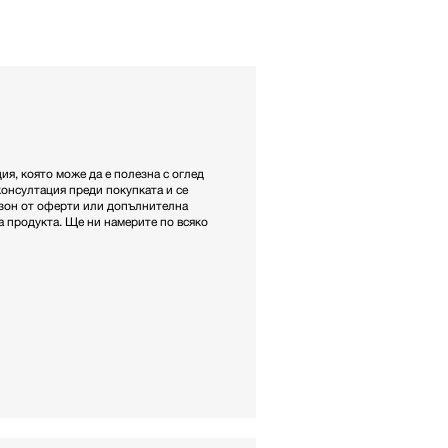
я, която може да е полезна с оглед
 консултация преди покупката и се
азон от оферти или допълнителна
 продукта. Ще ни намерите по всяко