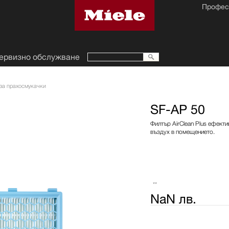
Профес
ервизно обслужване
за прахосмукачки
SF-AP 50
Филтър AirClean Plus ефект
въздух в помещението.
**
NaN лв.