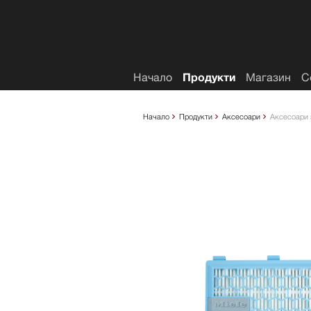
Списък с желания
Начало
Продукти
Магазин
С
Начало
Продукти
Аксесоари
Аксесоари 