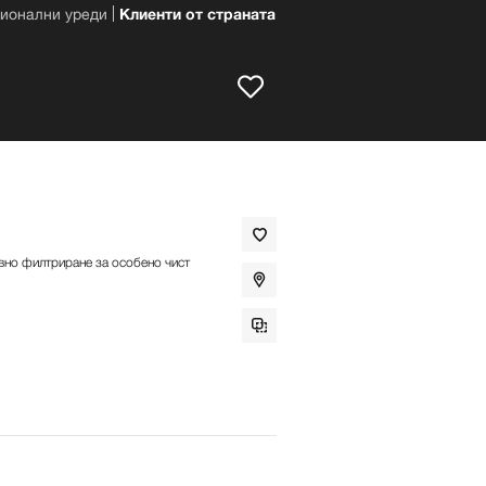
ионални уреди
Клиенти от страната
ивно филтриране за особено чист