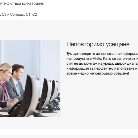
йте филтъра всяка година
, C3 и Compact C1, C2
Неповторимо усещане
Тук ще намерите изчерпателна информаци
на продуктите Miele. Като се започне от
стигне до монтаж на уреда, широк диап
информация за перфектно използване на
време – едно неповторимо усещане!