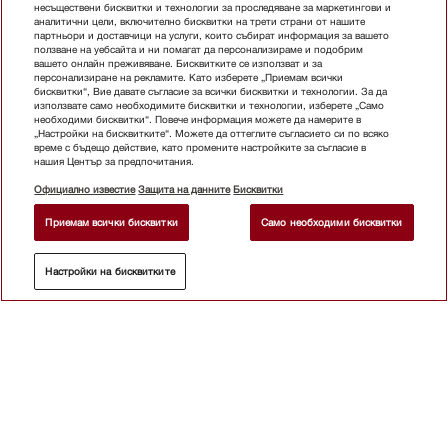
несъществени бисквитки и технологии за проследяване за маркетингови и
аналитични цели, включително бисквитки на трети страни от нашите
партньори и доставчици на услуги, които събират информация за вашето
ползване на уебсайта и ни помагат да персонализираме и подобрим
вашето онлайн преживяване. Бисквитките се използват и за
персонализиране на рекламите. Като изберете „Приемам всички
бисквитки“, Вие давате съгласие за всички бисквитки и технологии. За да
използвате само необходимите бисквитки и технологии, изберете „Само
необходими бисквитки“. Повече информация можете да намерите в
„Настройки на бисквитките“. Можете да оттеглите съгласието си по всяко
време с бъдещо действие, като промените настройките за съгласие в
нашия Център за предпочитания.
Официално известие
Защита на данните
Бисквитки
Приемам всички бисквитки
Само необходими бисквитки
Настройки на бисквитките
ДОБАВИ В КОШНИЦАТА
Абонирайте се бюлетина
Магазин
Бюлетин
За контакт
Ръководства за