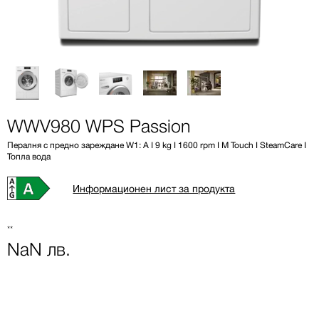
WWV980 WPS Passion
Пералня с предно зареждане W1: A I 9 kg I 1600 rpm I M Touch I SteamCare I
Топла вода
Информационен лист за продукта
**
NaN лв.