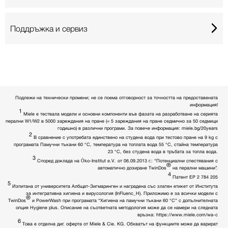
Поддръжка и сервиз
Подлежи на технически промени; не се поема отговорност за точността на предоставената
информация!
1
Miele е тествала модели и основни компоненти във фазата на разработване на серията
перални W1/W2 в 5000 зареждания на пране (= 5 зареждания на пране седмично за 50 седмици
годишно) в различни програми. За повече информация: miele.bg/20years
2
В сравнение с употребата единствено на студена вода при тестово пране на 9 kg с
програмата Памучни тъкани 60 °C, температура на топлата вода 55 °C, стайна температура
23 °C, без студена вода в тръбата за топла вода.
3
Според доклада на Öko-Institut e.V. от 06.09.2013 г.: “Потенциални спестявания с
®
автоматично дозиране TwinDos
на перални машини”.
4
Патент EP 2 784 205
5
Изпитана от университета Албщат-Зигмаринген и наградена със златен етикет от Института
за интегративна хигиена и вирусология (InFluenc_H). Приложимо е за всички модели с
®
TwinDos
и PowerWash при програмата “Хигиена на памучни тъкани 60 °C” с допълнителната
опция Hygiene plus. Описание на съответната методология може да се намери на следната
връзка: https://www.miele.com/wa-c
6
Това е отделна диг. оферта от Miele & Cie. KG. Обхватът на функциите може да варират