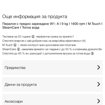
Още информация за продукта
Пералня с предно зареждане W1: A I 9 kg I 1600 rpm I M Touch I
SteamCare I Топла вода
Тествани за
20 години
перфектна грижа за прането
1
Спестете енергия с най-добрия клас на енергийна ефективност (A)
M Touch
– лесен контрол чрез докосване или плъзгане
SteamCare
намалява времето за гладене с до 50 % и освежава дрехите Ви
Спестете до 65 % ен. разходи
2
с допълнителна
връзка за топла вода
Предимства
360°
Данни за продукта
Аксесоари