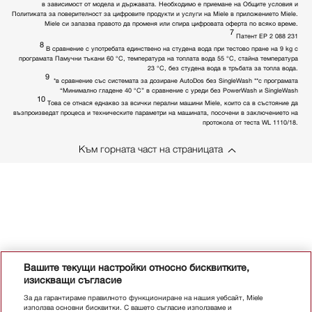
в зависимост от модела и държавата. Необходимо е приемане на Общите условия и
Политиката за поверителност за цифровите продукти и услуги на Miele в приложението Miele.
Miele си запазва правото да променя или спира цифровата оферта по всяко време.
7
Патент EP 2 088 231
8
В сравнение с употребата единствено на студена вода при тестово пране на 9 kg с
програмата Памучни тъкани 60 °C, температура на топлата вода 55 °C, стайна температура
23 °C, без студена вода в тръбата за топла вода.
9
*в сравнение със системата за дозиране AutoDos без SingleWash **с програмата
“Минимално гладене 40 °C” в сравнение с уреди без PowerWash и SingleWash
10
Това се отнася еднакво за всички перални машини Miele, които са в състояние да
възпроизведат процеса и техническите параметри на машината, посочени в заключението на
протокола от теста WL 1110/18.
Към горната част на страницата
Вашите текущи настройки относно бисквитките,
изискващи съгласие
За да гарантираме правилното функциониране на нашия уебсайт, Miele
използва основни бисквитки. С вашето съгласие използваме и