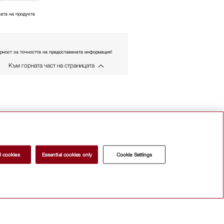
ата на продукта
рност за точността на предоставената информация!
Към горната част на страницата
l cookies
Essential cookies only
Cookie Settings
а
а