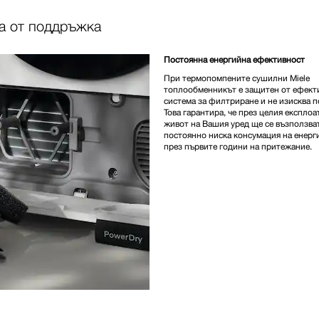
ефикасност на
кондензацията
а от поддръжка
Постоянна енергийна ефективност
При термопомпените сушилни Miele
топлообменникът е защитен от ефект
система за филтриране и не изисква п
Това гарантира, че през целия експло
живот на Вашия уред ще се възползва
постоянно ниска консумация на енерги
през първите години на притежание.