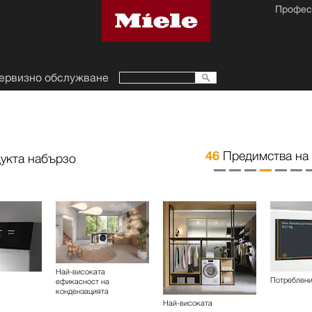
Профес
ервизно обслужване
46
Предимства на
укта набързо
Най-високата
Потреблен
ефикасност на
кондензацията
Най-високата