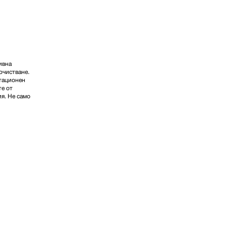
ивна
очистване.
атационен
те от
я. Не само