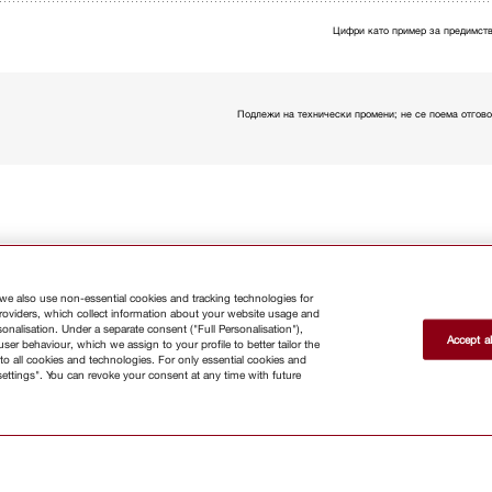
Цифри като пример за предимств
Подлежи на технически промени; не се поема отгово
 we also use non-essential cookies and tracking technologies for
providers, which collect information about your website usage and
nalisation. Under a separate consent ("Full Personalisation"),
Accept al
er behaviour, which we assign to your profile to better tailor the
те се бюлетина
to all cookies and technologies. For only essential cookies and
settings". You can revoke your consent at any time with future
Магазин
Бюлетин
За
контакт
Ръководства за
потребителя
За нас
Защо д
изберете Miele ?
Търговци
Архитекти и строители
Доставчици
Кариери
Прес
Корпорация Miele
Защита на