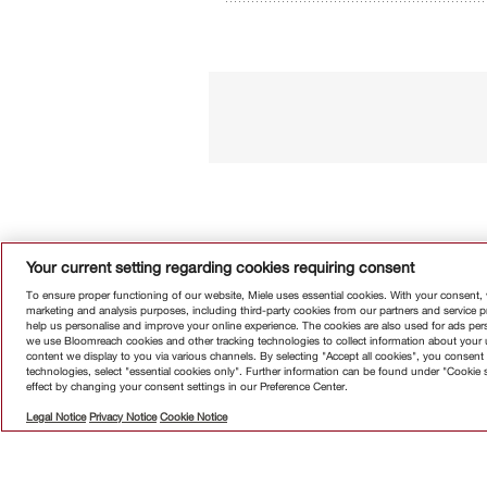
Your current setting regarding cookies requiring consent
To ensure proper functioning of our website, Miele uses essential cookies. With your consent,
marketing and analysis purposes, including third-party cookies from our partners and service 
help us personalise and improve your online experience. The cookies are also used for ads perso
we use Bloomreach cookies and other tracking technologies to collect information about your us
Абонирай
content we display to you via various channels. By selecting "Accept all cookies", you consent 
technologies, select "essential cookies only". Further information can be found under "Cookie 
effect by changing your consent settings in our Preference Center.
Legal Notice
Privacy Notice
Cookie Notice