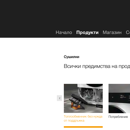
Списък с желания
Начало
Продукти
Магазин
С
Сушилни
Всички предимства на прод
DryProtect
Топлообменник без нужда
Потребление
от поддръжка