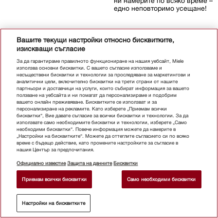
ни намерите по всяко време –
едно неповторимо усещане!
Вашите текущи настройки относно бисквитките,
изискващи съгласие
За да гарантираме правилното функциониране на нашия уебсайт, Miele
използва основни бисквитки. С вашето съгласие използваме и
несъществени бисквитки и технологии за проследяване за маркетингови и
аналитични цели, включително бисквитки на трети страни от нашите
партньори и доставчици на услуги, които събират информация за вашето
ползване на уебсайта и ни помагат да персонализираме и подобрим
вашето онлайн преживяване. Бисквитките се използват и за
персонализиране на рекламите. Като изберете „Приемам всички
бисквитки“, Вие давате съгласие за всички бисквитки и технологии. За да
използвате само необходимите бисквитки и технологии, изберете „Само
необходими бисквитки“. Повече информация можете да намерите в
„Настройки на бисквитките“. Можете да оттеглите съгласието си по всяко
време с бъдещо действие, като промените настройките за съгласие в
нашия Център за предпочитания.
Официално известие
Защита на данните
Бисквитки
Приемам всички бисквитки
Само необходими бисквитки
**
4 498,00 EUR
Настройки на бисквитките
ДОБАВИ В КОШНИЦАТА
8,797.32 лв.