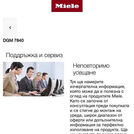
DGM 7840
Предимства
Поддръжка и сервиз
Неповторимо
Данни за продукта
усещане
Тук ще намерите
изчерпателна информация,
Аксесоари
която може да е полезна с
оглед на продуктите Miele.
Като се започне от
консултация преди покупката
и се стигне до монтаж на
Поддръжка и сервиз
уреда, широк диапазон от
оферти или допълнителна
информация за перфектно
използване на продукта. Ще