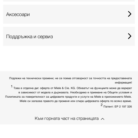
Аксесоари
Поддръжка и сервиз
Подлежи на технически промени; не се поема отговорност за точността на предоставената
информация!
1
Това е отделна диг. оферта от Miele & Cie. KG. Обхватът на функциите може да варират
в зависимост от модела и държавата. Необходимо е приемане на Общите условия и
Политиката за поверителност за цифровите продукти и услуги на Miele в приложението Miele.
Miele си запазва правото да променя или спира цифровата оферта по всяко време.
2
Патент: EP 2 197 326
Към горната част на страницата