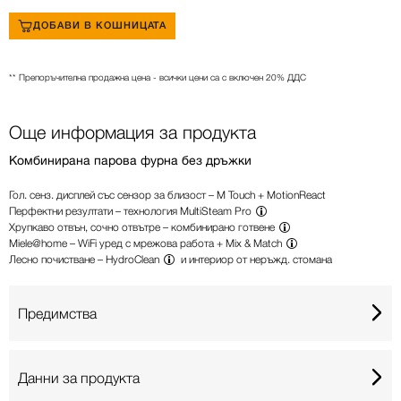
ДОБАВИ В КОШНИЦАТА
** Препоръчителна продажна цена - всички цени са с включен 20% ДДС
Още информация за продукта
Комбинирана парова фурна без дръжки
Гол. сенз. дисплей със сензор за близост – M Touch + MotionReact
Перфектни резултати –
технология MultiSteam Pro
Хрупкаво отвън, сочно отвътре –
комбинирано готвене
Miele@home – WiFi уред с мрежова работа +
Mix & Match
Лесно почистване –
HydroClean
и интериор от неръжд. стомана
Предимства
Данни за продукта