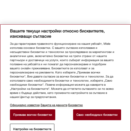
Вашите текущи настройки относно бисквитките,
изискващи съгласие
За да гарантираме правилното функциониране на нашия уебсайт, Miele
използва основни бисквитки. С вашето съгласие използваме и
несъществени бисквитки и технологии за проследяване за маркетингови и
аналитични цели, включително бисквитки на трети страни от нашите
партньори и доставчици на услуги, които събират информация за вашето
ползване на уебсайта и ни помагат да персонализираме и подобрим
вашето онлайн преживяване. Бисквитките се използват и за
персонализиране на рекламите. Като изберете „Приемам всички
бисквитки“, Вие давате съгласие за всички бисквитки и технологии. За да
използвате само необходимите бисквитки и технологии, изберете „Само
необходими бисквитки“. Повече информация можете да намерите в
„Настройки на бисквитките“. Можете да оттеглите съгласието си по всяко
време с бъдещо действие, като промените настройките за съгласие в
нашия Център за предпочитания.
Официално известие
Защита на данните
Бисквитки
Приемам всички бисквитки
Само необходими бисквитки
Настройки на бисквитките