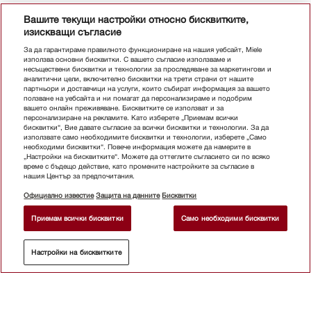
Вашите текущи настройки относно бисквитките,
изискващи съгласие
За да гарантираме правилното функциониране на нашия уебсайт, Miele
използва основни бисквитки. С вашето съгласие използваме и
несъществени бисквитки и технологии за проследяване за маркетингови и
аналитични цели, включително бисквитки на трети страни от нашите
партньори и доставчици на услуги, които събират информация за вашето
ползване на уебсайта и ни помагат да персонализираме и подобрим
вашето онлайн преживяване. Бисквитките се използват и за
персонализиране на рекламите. Като изберете „Приемам всички
бисквитки“, Вие давате съгласие за всички бисквитки и технологии. За да
използвате само необходимите бисквитки и технологии, изберете „Само
необходими бисквитки“. Повече информация можете да намерите в
„Настройки на бисквитките“. Можете да оттеглите съгласието си по всяко
време с бъдещо действие, като промените настройките за съгласие в
нашия Център за предпочитания.
Официално известие
Защита на данните
Бисквитки
Приемам всички бисквитки
Само необходими бисквитки
Настройки на бисквитките