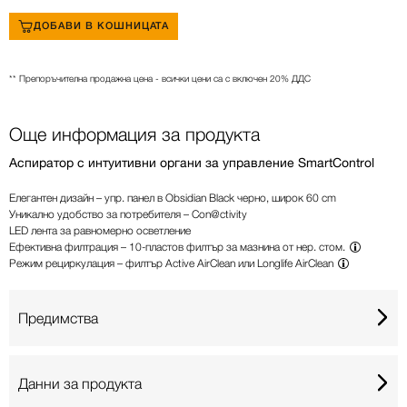
ДОБАВИ В КОШНИЦАТА
** Препоръчителна продажна цена - всички цени са с включен 20% ДДС
Още информация за продукта
Aспиратор с интуитивни органи за управление SmartControl
Елегантен дизайн – упр. панел в Obsidian Black черно, широк 60 cm
Уникално удобство за потребителя – Con@ctivity
LED лента за равномерно осветление
Ефективна филтрация –
10-пластов филтър за мазнина от нер. стом.
Режим рециркулация –
филтър Active AirClean или Longlife AirClean
Предимства
Данни за продукта