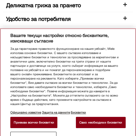
Данни за продукта - WWV980 WPS Passion
Деликатна грижа за прането
Удобство за потребителя
Монтажна скица
Независимо дали искате да смените домакински уред, или проектирате
Ефективност
кухня, в раздела за изтегляния ще намерите всички сътветстващи схеми
Вашите текущи настройки относно бисквитките,
за монтаж за Вашия уред Miele.
изискващи съгласие
Изтегляния
Програми за пране
За да гарантираме правилното функциониране на нашия уебсайт, Miele
използва основни бисквитки. С вашето съгласие използваме и
несъществени бисквитки и технологии за проследяване за маркетингови и
Екстри за изпиране
аналитични цели, включително бисквитки на трети страни от нашите
партньори и доставчици на услуги, които събират информация за вашето
ползване на уебсайта и ни помагат да персонализираме и подобрим
Безопасност
вашето онлайн преживяване. Бисквитките се използват и за
персонализиране на рекламите. Като изберете „Приемам всички
бисквитки“, Вие давате съгласие за всички бисквитки и технологии. За да
Технически характеристики
използвате само необходимите бисквитки и технологии, изберете „Само
необходими бисквитки“. Повече информация можете да намерите в
„Настройки на бисквитките“. Можете да оттеглите съгласието си по всяко
Доставени аксесоари
време с бъдещо действие, като промените настройките за съгласие в
нашия Център за предпочитания.
Официално известие
Защита на данните
Бисквитки
Налични езици за дисплея
Приемам всички бисквитки
Само необходими бисквитки