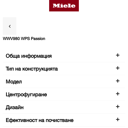
WWV980 WPS Passion
Предимства
Обща информация
Данни за продукта
Тип на конструкцията
Модел
Аксесоари
Центрофугиране
Поддръжка и сервиз
Дизайн
Ефективност на почистване