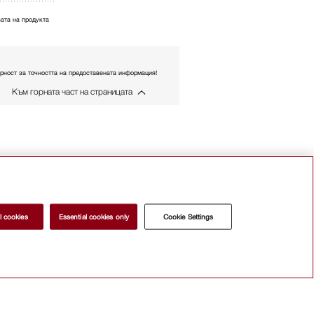
ата на продукта
рност за точността на предоставената информация!
Към горната част на страницата
l cookies
Essential cookies only
Cookie Settings
а
а