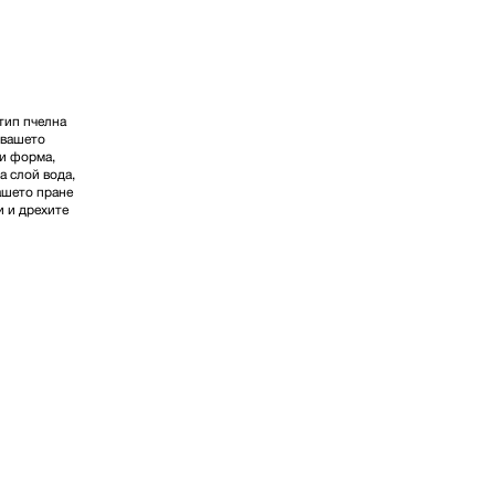
тип пчелна
 вашето
си форма,
а слой вода,
вашето пране
и и дрехите