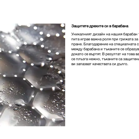
Защитете дрехите си в барабана
Уникалният дизайн на нашия барабан 
пита играе важна роля при грижата за
пране. Благодарение на специалната 
между барабана и тъканите се образув
докато се въртят. В резултат на това 
се плъзга нежно, тъканите са защитен
ви запазват качествата си дълго.