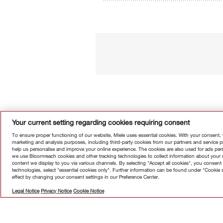
Your current setting regarding cookies requiring consent
To ensure proper functioning of our website, Miele uses essential cookies. With your consent,
marketing and analysis purposes, including third-party cookies from our partners and service 
help us personalise and improve your online experience. The cookies are also used for ads perso
we use Bloomreach cookies and other tracking technologies to collect information about your us
Абонирай
content we display to you via various channels. By selecting "Accept all cookies", you consent 
technologies, select "essential cookies only". Further information can be found under "Cookie 
effect by changing your consent settings in our Preference Center.
Legal Notice
Privacy Notice
Cookie Notice