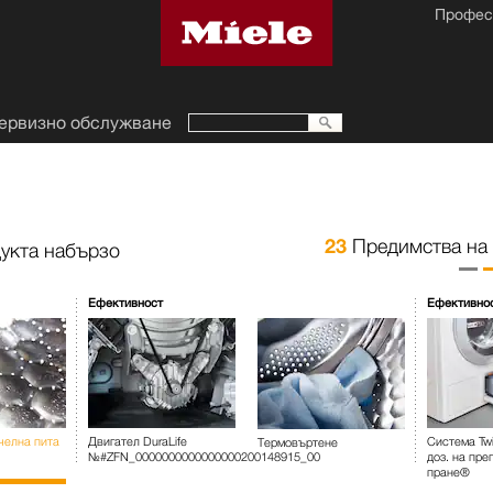
Профес
ервизно обслужване
23
Предимства на
укта набързо
Ефективност
Ефективнос
челна пита
Двигател DuraLife
Система Twi
Термовъртене
№#ZFN_0000000000000000200148915_00
доз. на пре
пране®