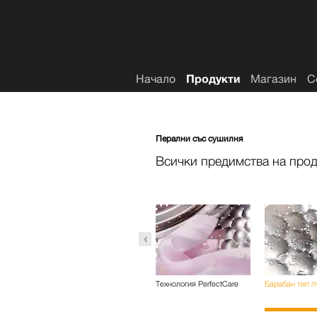
Списък с желания
Начало
Продукти
Магазин
С
Перални със сушилня
Всички предимства на прод
ладене с
Отмиване на мъха
Технология PerfectCare
Барабан тип п