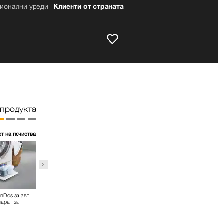
ионални уреди
Клиенти от страната
 продукта
т на почистване
nDos за авт.
Хигиена на бактериите и
CapDosing
PowerWa
парат за
вирусите в златото