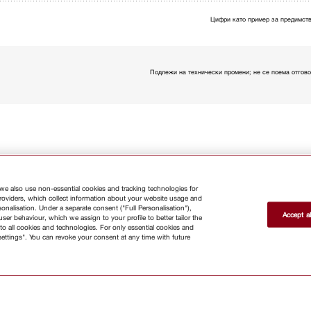
Цифри като пример за предимств
Подлежи на технически промени; не се поема отгово
 we also use non-essential cookies and tracking technologies for
providers, which collect information about your website usage and
nalisation. Under a separate consent ("Full Personalisation"),
Accept al
er behaviour, which we assign to your profile to better tailor the
те се бюлетина
to all cookies and technologies. For only essential cookies and
settings". You can revoke your consent at any time with future
Магазин
Бюлетин
За
контакт
Ръководства за
потребителя
За нас
Защо д
изберете Miele ?
Търговци
Архитекти и строители
Доставчици
Кариери
Прес
Корпорация Miele
Защита на