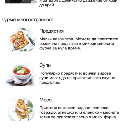
и затваря с деликатно движение от край
до край.
Гурме многостранност
Предястия
Малки лакомства. Можете да приготвяте
различни предястия в микровълновата
фурна за нула време.
Супи
Популярно предястие: всички видове
супи могат да се приготвят като вкусно
предястие.
Месо
Приготвя всякакви видове: свинско,
говеждо, агнешко или еленско – месните
ястия се приготвят лесно в микр. фурна.