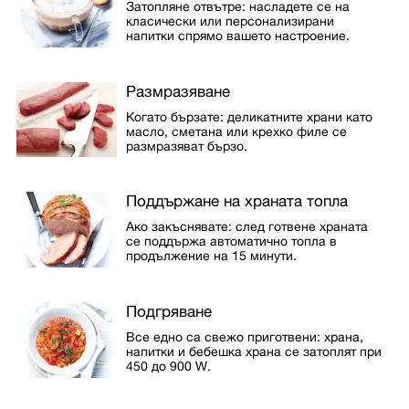
Затопляне отвътре: насладете се на
класически или персонализирани
напитки спрямо вашето настроение.
Размразяване
Когато бързате: деликатните храни като
масло, сметана или крехко филе се
размразяват бързо.
Поддържане на храната топла
Ако закъснявате: след готвене храната
се поддържа автоматично топла в
продължение на 15 минути.
Подгряване
Все едно са свежо приготвени: храна,
напитки и бебешка храна се затоплят при
450 до 900 W.