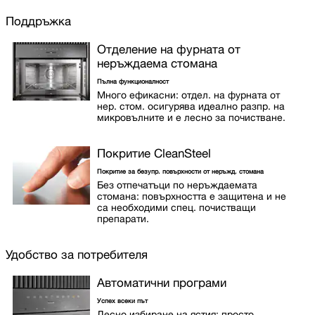
Поддръжка
Отделение на фурната от
неръждаема стомана
Пълна функционалност
Много ефикасни: отдел. на фурната от
нер. стом. осигурява идеално разпр. на
микровълните и е лесно за почистване.
Покритие CleanSteel
Покритие за безупр. повърхности от неръжд. стомана
Без отпечатъци по неръждаемата
стомана: повърхността е защитена и не
са необходими спец. почистващи
препарати.
Удобство за потребителя
Автоматични програми
Успех всеки път
Лесно избиране на ястия: просто