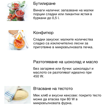
Бутилиране
Винаги налични: запазване на малки
порции сладки или пикантни ястия в
буркани до 0,5 l.
Конфитюр
Сладки закуски: малките количества
сладко са изключително лесни за
приготвяне в микровълновата печка.
Разтопяване на шоколад и масло
Без загаряне или бучки: шоколадът и
маслото се разтопяват идеално при
450 W.
Втасване на тестото
Мек хляб и вкусни кексове: покрито тесто
може да втасва при 80 W в
микровълновата фурна.