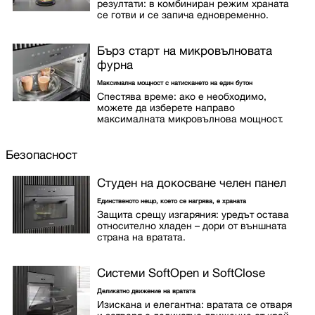
резултати: в комбиниран режим храната
се готви и се запича едновременно.
Бърз старт на микровълновата
фурна
Максимална мощност с натискането на един бутон
Спестява време: ако е необходимо,
можете да изберете направо
максималната микровълнова мощност.
Безопасност
Студен на докосване челен панел
Единственото нещо, което се нагрява, е храната
Защита срещу изгаряния: уредът остава
относително хладен – дори от външната
страна на вратата.
Системи SoftOpen и SoftClose
Деликатно движение на вратата
Изискана и елегантна: вратата се отваря