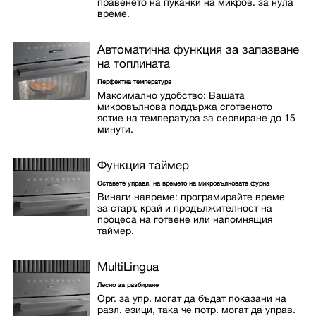
правенето на пуканки на микров. за нула
време.
Автоматична функция за запазване
на топлината
Перфектна температура
Максимално удобство: Вашата
микровълнова поддържа сготвеното
ястие на температура за сервиране до 15
минути.
Функция таймер
Оставете управл. на времето на микровълновата фурна
Винаги навреме: програмирайте време
за старт, край и продължителност на
процеса на готвене или напомнящия
таймер.
MultiLingua
Лесно за разбиране
Орг. за упр. могат да бъдат показани на
разл. езици, така че потр. могат да управ.