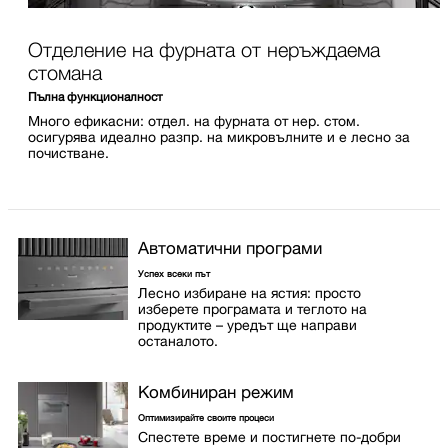
Отделение на фурната от неръждаема
стомана
Пълна функционалност
Много ефикасни: отдел. на фурната от нер. стом.
осигурява идеално разпр. на микровълните и е лесно за
почистване.
Автоматични програми
Успех всеки път
Лесно избиране на ястия: просто
изберете програмата и теглото на
продуктите – уредът ще направи
останалото.
Комбиниран режим
Оптимизирайте своите процеси
Спестете време и постигнете по-добри