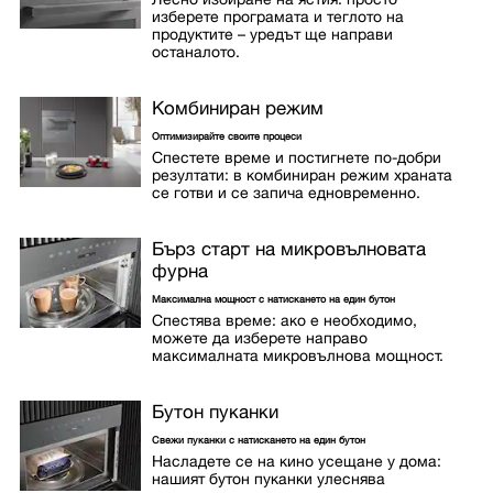
изберете програмата и теглото на
продуктите – уредът ще направи
останалото.
Комбиниран режим
Оптимизирайте своите процеси
Спестете време и постигнете по-добри
резултати: в комбиниран режим храната
се готви и се запича едновременно.
Бърз старт на микровълновата
фурна
Максимална мощност с натискането на един бутон
Спестява време: ако е необходимо,
можете да изберете направо
максималната микровълнова мощност.
Бутон пуканки
Свежи пуканки с натискането на един бутон
Насладете се на кино усещане у дома:
нашият бутон пуканки улеснява