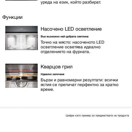
уреда на език, който разбират.
Функции
Насочено LED осветление
Във възможно най-добрата светлина
Точно на място: насоченото LED
осветление осветява идеално
отделението на фурната.
Кварцов грил
Идеално запичане
Бързи и равномерни резултати: всички
ястия се препичат перфектно за кратко
време.
Цифри като пример за предимствата на продукта