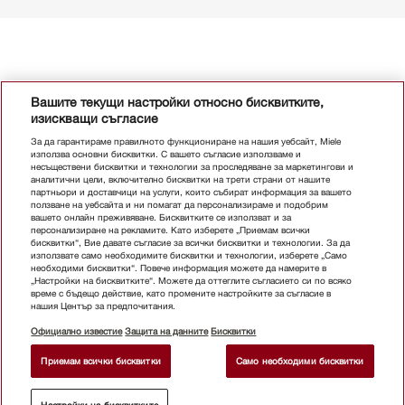
Вашите текущи настройки относно бисквитките,
изискващи съгласие
За да гарантираме правилното функциониране на нашия уебсайт, Miele
използва основни бисквитки. С вашето съгласие използваме и
несъществени бисквитки и технологии за проследяване за маркетингови и
аналитични цели, включително бисквитки на трети страни от нашите
партньори и доставчици на услуги, които събират информация за вашето
ползване на уебсайта и ни помагат да персонализираме и подобрим
вашето онлайн преживяване. Бисквитките се използват и за
персонализиране на рекламите. Като изберете „Приемам всички
бисквитки“, Вие давате съгласие за всички бисквитки и технологии. За да
използвате само необходимите бисквитки и технологии, изберете „Само
необходими бисквитки“. Повече информация можете да намерите в
„Настройки на бисквитките“. Можете да оттеглите съгласието си по всяко
време с бъдещо действие, като промените настройките за съгласие в
нашия Център за предпочитания.
Официално известие
Защита на данните
Бисквитки
Приемам всички бисквитки
Само необходими бисквитки