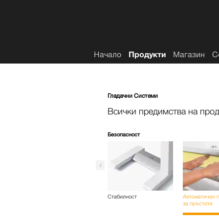
Списък с желания
Начало
Продукти
Магазин
С
Гладачни Системи
Всички предимства на прод
Безопасност
Стабилност
Автоматичен 
за пръстите