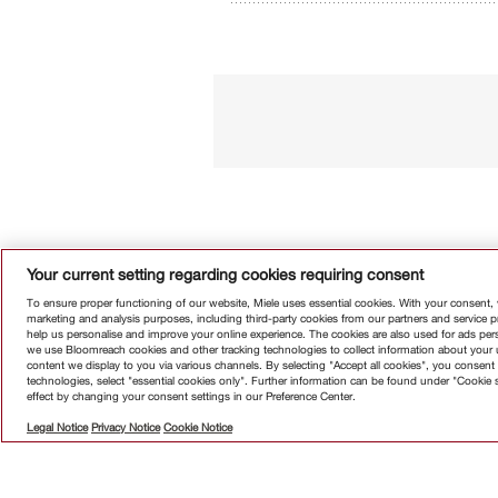
Your current setting regarding cookies requiring consent
To ensure proper functioning of our website, Miele uses essential cookies. With your consent,
marketing and analysis purposes, including third-party cookies from our partners and service 
help us personalise and improve your online experience. The cookies are also used for ads perso
we use Bloomreach cookies and other tracking technologies to collect information about your us
Абонирай
content we display to you via various channels. By selecting "Accept all cookies", you consent 
technologies, select "essential cookies only". Further information can be found under "Cookie 
effect by changing your consent settings in our Preference Center.
Legal Notice
Privacy Notice
Cookie Notice