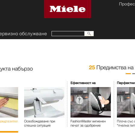
Профес
ервизно обслужване
25
Предимства на
укта набързо
Ефективност на
Перфектни 
почистване
предпазител
Освобождаване при
FashionMaster хигиенен
Плоча със 
спешна ситуация
печат за одобрение
"пчелна пит